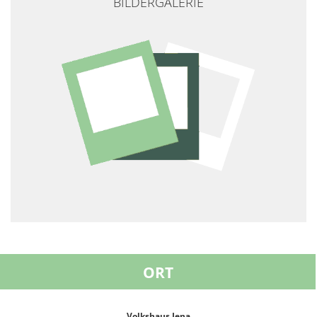
BILDERGALERIE
ORT
Volkshaus Jena