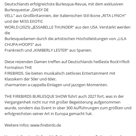
Deutschlands erfolgreichste Burlesque-Revue, mit dem exklusiven
Burlesquestar „DAISY DE
VELL“ aus Großbritannien, der italienischen Stil-Ikone „RITA LYNCH“
und der MISS EXOTIC
WORLD (2025) „JESSABELLE THUNDER“ aus den USA. Verstärkt werden
die
Burlesquedamen durch die artistischen Höchstleistungen von „LILA
CHUPA-HOOPS“ aus
Frankreich und „KIMBERLY LESTER“ aus Spanien.
Diese reizenden Damen treffen auf Deutschlands heißeste Rock’n’Roll-
Formation THE
FIREBIRDS. Sie bieten musikalisch zeitloses Entertainment mit
Klassikern der 50er und 60er,
charmanten a-cappella-Einlagen und jazzigen Momenten.
THE FIREBIRDS BURLESQUE SHOW führt auch 2027 fort, was in der
Vergangenheit nicht nur mit großer Begeisterung aufgenommen
wurde, sondern das Event in über 300 Aufführungen zum größten und
erfolgreichsten seiner Art in Europa gemacht hat.
Weitere Infos: www.firebirds.de