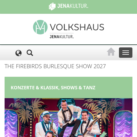
Cookie-Einstellungen
Toggl
naviga
THE FIREBIRDS BURLESQUE SHOW 2027
KONZERTE & KLASSIK, SHOWS & TANZ