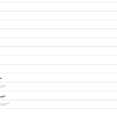
*
rt*