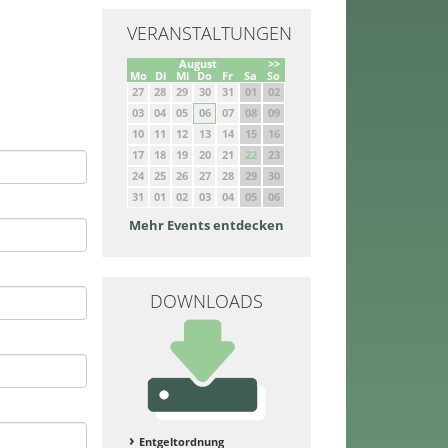
VERANSTALTUNGEN
August
>>
Mo
Di
Mi
Do
Fr
Sa
So
27
28
29
30
31
01
02
03
04
05
06
07
08
09
10
11
12
13
14
15
16
17
18
19
20
21
22
23
24
25
26
27
28
29
30
31
01
02
03
04
05
06
Mehr Events entdecken
DOWNLOADS
Entgeltordnung