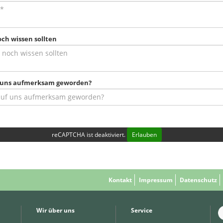
och wissen sollten
uf uns aufmerksam geworden?
reCAPTCHA ist deaktiviert.
Erlauben
Kontakt
Impressum
Datenschutz
Wir über uns
Service