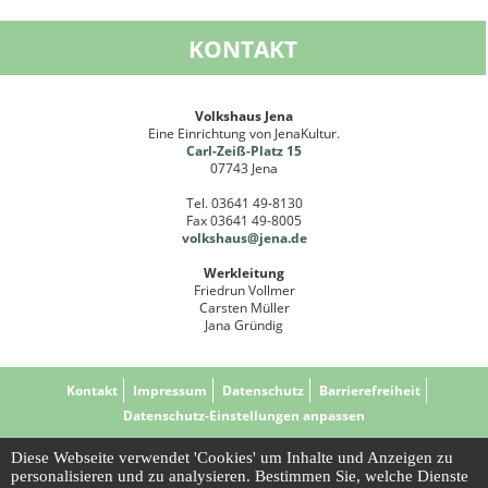
KONTAKT
Volkshaus Jena
Eine Einrichtung von JenaKultur.
Carl-Zeiß-Platz 15
07743 Jena
Tel. 03641 49-8130
Fax 03641 49-8005
volkshaus@jena
.de
Werkleitung
Friedrun Vollmer
Carsten Müller
Jana Gründig
Kontakt
Impressum
Datenschutz
Barrierefreiheit
Datenschutz-Einstellungen anpassen
Diese Webseite verwendet 'Cookies' um Inhalte und Anzeigen zu
personalisieren und zu analysieren. Bestimmen Sie, welche Dienste