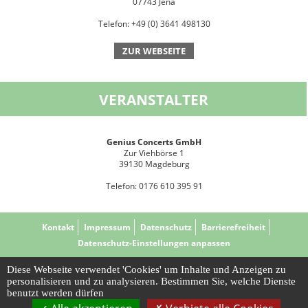
07743 Jena
Telefon: +49 (0) 3641 498130
ZUR WEBSEITE
VERANSTALTER
Genius Concerts GmbH
Zur Viehbörse 1
39130 Magdeburg
Telefon: 0176 610 395 91
Kontakt
Impressum
Datenschutz
Barrierefreiheit
Datenschutz-Einstellungen anpassen
Diese Webseite verwendet 'Cookies' um Inhalte und Anzeigen zu
personalisieren und zu analysieren. Bestimmen Sie, welche Dienste
benutzt werden dürfen