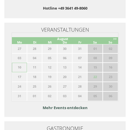
Hotline +49 3641 49-8060
VERANSTALTUNGEN
August
>>
Mo
Di
Mi
Do
Fr
Sa
So
27
28
29
30
31
01
02
03
04
05
06
07
08
09
10
11
12
13
14
15
16
17
18
19
20
21
22
23
24
25
26
27
28
29
30
31
01
02
03
04
05
06
Mehr Events entdecken
GASTRONOMIE