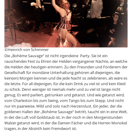
©Heinrich von Schimmer
Die „Bohème Sauvage“ ist nicht irgendeine Party. Sie ist ein
rauschendes Fest zu Ehren der Helden vergangener Nächte, an welche
die Helden der heutigen erinnern. Zu den Freunden und Förderern der
Gesellschaft für mondäne Unterhaltung gehören all diejenigen, die
kein(en) Morgen kennen und die jede Nacht so zelebrieren, als wäre es
die letzte. Für all diejenigen, für die kein Drink zu viel ist und kein Kleid
zu schick. Denn weniger ist niemals mehr und zu viel ist lange nicht
genug. Es wird parliert, getrunken und getanzt. Und wie getanzt wird,
vom Charleston bis zum Swing, vom Tango bis zum Stepp. Und nicht
nur im paarweise. Wild und solo nach Herzenslust. Ein jeder, der die
goldenen Hallen der „Bohème Sauvage“ betritt, taucht ein in eine Welt,
in der die Luft voll Goldstaub ist, in der noch in den Morgenstunden
Walzer getanzt wird, in der die Damen Fächer und die Herren Monokel
tragen, in der Absinth kein Fremdwort ist.