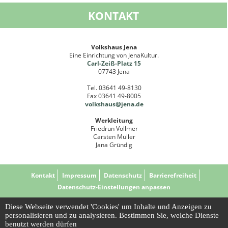
KONTAKT
Volkshaus Jena
Eine Einrichtung von JenaKultur.
Carl-Zeiß-Platz 15
07743 Jena
Tel. 03641 49-8130
Fax 03641 49-8005
volkshaus@jena
.de
Werkleitung
Friedrun Vollmer
Carsten Müller
Jana Gründig
Kontakt
Impressum
Datenschutz
Barrierefreiheit
Datenschutz-Einstellungen anpassen
Diese Webseite verwendet 'Cookies' um Inhalte und Anzeigen zu
personalisieren und zu analysieren. Bestimmen Sie, welche Dienste
benutzt werden dürfen