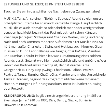
ES FUNKELT UND GLITZERT, ES KNISTERT UND ES BEBT!
Tauchen Sie ein in das schillernde Nachtleben der Zwanziger Jahre!
MUSIK & Tanz: An so einem 'Bohème Sauvage' Abend spielen unsere
Schallplattenunterhalter so manch verrückte Klänge. Hauptsächlich
Musik, die es auch 'damals' so oder ähnlich mehr oder weniger schon
gegeben hat. Meist beginnt das Fest mit authentischen Klängen,
Zwanziger Jahre Jazz, Schlager und Chanson, Walzer, Swing und Gipsy.
Nach und nach kommen moderne Aufnahmen alter Musik hinzu. So
hört man außer Charleston, Swing und Hot Jazz auch Klezmer, Gipsy,
Russian Folk und Latino Klänge wie Tangos, ChaChaChas, Mambos
und Rumbas. Erlaubt ist hier alles, was zur Stimmung eines solchen
Abends passt. Getanzt wird hier hauptsächlich wild und unbändig. Wer
jedoch des Partnertanzes mächtig ist, der hat durchaus die
Gelegenheit zu Lindy Hop (Swing), Charleston, Balboa, Walzer,
Foxtrott, Tango, Rumba, ChaChaCha, Mambo und mehr. Um solcherlei
Tänze zu fördern, beginnt das Programm üblicherweise mit einem
circa 15-minütigen Einführungstanzkurs, meist in Charleston, Swing
oder Foxtrott.
KLEIDERORDNUNG:
Es gilt eine strenge Kleiderordnung im Stil der
Zwanziger Jahre. 1910 bis 1930, Diva, Dandy, Gigolo, Bohèmian.
Hinweis: Kein Karneval!