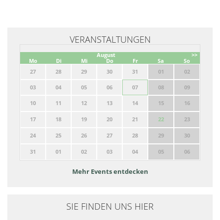
VERANSTALTUNGEN
August
>>
Mo
Di
Mi
Do
Fr
Sa
So
27
28
29
30
31
01
02
03
04
05
06
07
08
09
10
11
12
13
14
15
16
17
18
19
20
21
22
23
24
25
26
27
28
29
30
31
01
02
03
04
05
06
Mehr Events entdecken
SIE FINDEN UNS HIER